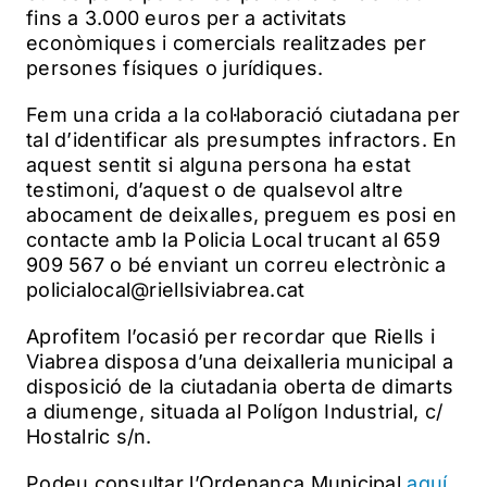
fins a 3.000 euros per a activitats
econòmiques i comercials realitzades per
persones físiques o jurídiques.
Fem una crida a la col·laboració ciutadana per
tal d’identificar als presumptes infractors. En
aquest sentit si alguna persona ha estat
testimoni, d’aquest o de qualsevol altre
abocament de deixalles, preguem es posi en
contacte amb la Policia Local trucant al 659
909 567 o bé enviant un correu electrònic a
policialocal@riellsiviabrea.cat
Aprofitem l’ocasió per recordar que Riells i
Viabrea disposa d’una deixalleria municipal a
disposició de la ciutadania oberta de dimarts
a diumenge, situada al Polígon Industrial, c/
Hostalric s/n.
Podeu consultar l’Ordenança Municipal
aquí
.