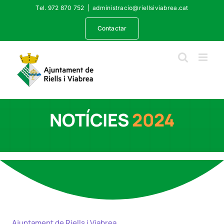
Skip
Tel. 972 870 752
|
administracio@riellsiviabrea.cat
to
content
Contactar
NOTÍCIES
2024
Ajuntament de Riells i Viabrea