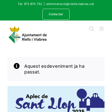
Skip
Tel. 972 870 752
|
administracio@riellsiviabrea.cat
to
content
Contactar
Aquest esdeveniment ja ha
passat.