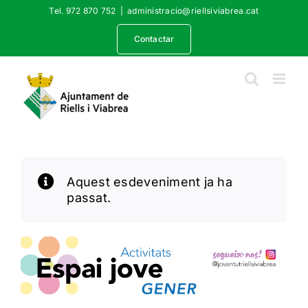
Skip
Tel. 972 870 752
|
administracio@riellsiviabrea.cat
to
content
Contactar
Aquest esdeveniment ja ha
passat.