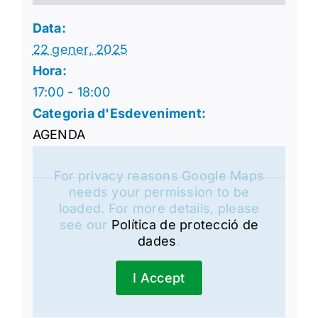
Data:
22 gener, 2025
Hora:
17:00 - 18:00
Categoria d'Esdeveniment:
AGENDA
For privacy reasons Google Maps
needs your permission to be
loaded. For more details, please
see our
Política de protecció de
dades
.
I Accept