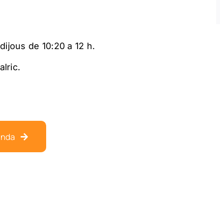
ijous de 10:20 a 12 h.
lric.
enda