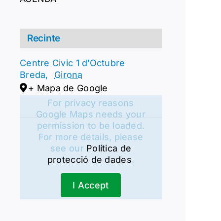
Recinte
Centre Civic 1 d’Octubre
Breda
,
Girona
+ Mapa de Google
For privacy reasons
Google Maps needs your
permission to be loaded.
For more details, please
see our
Política de
protecció de dades
.
I Accept