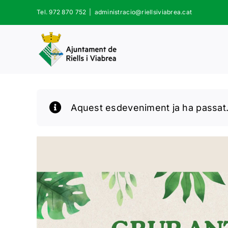
Skip
Tel. 972 870 752
|
administracio@riellsiviabrea.cat
to
content
Aquest esdeveniment ja ha passat