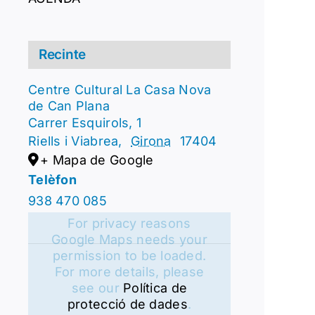
Recinte
Centre Cultural La Casa Nova
de Can Plana
Carrer Esquirols, 1
Riells i Viabrea
,
Girona
17404
+ Mapa de Google
Telèfon
938 470 085
For privacy reasons
Google Maps needs your
permission to be loaded.
For more details, please
see our
Política de
protecció de dades
.