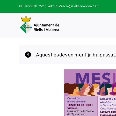
Skip
Tel. 972 870 752
|
administracio@riellsiviabrea.cat
to
content
Aquest esdeveniment ja ha passat