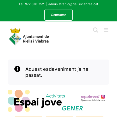
Skip
Tel. 972 870 752
|
administracio@riellsiviabrea.cat
to
content
Contactar
Aquest esdeveniment ja ha
passat.