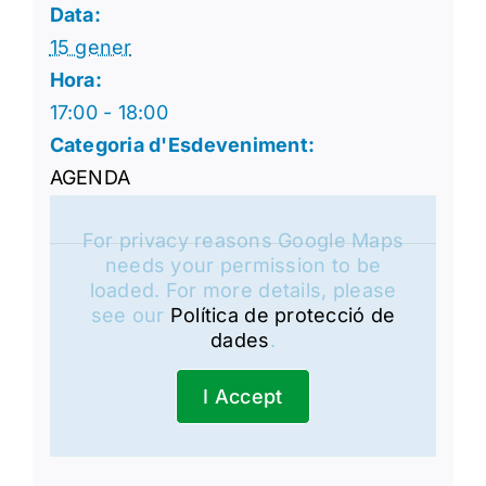
Data:
15 gener
Hora:
17:00 - 18:00
Categoria d'Esdeveniment:
AGENDA
For privacy reasons Google Maps
needs your permission to be
loaded. For more details, please
see our
Política de protecció de
dades
.
I Accept