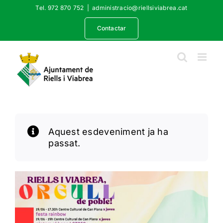
Skip
Tel. 972 870 752
|
administracio@riellsiviabrea.cat
to
content
Contactar
Aquest esdeveniment ja ha
passat.