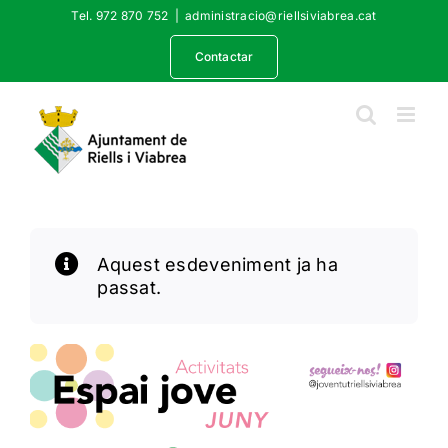
Skip
Tel. 972 870 752
|
administracio@riellsiviabrea.cat
to
content
Contactar
Aquest esdeveniment ja ha
passat.