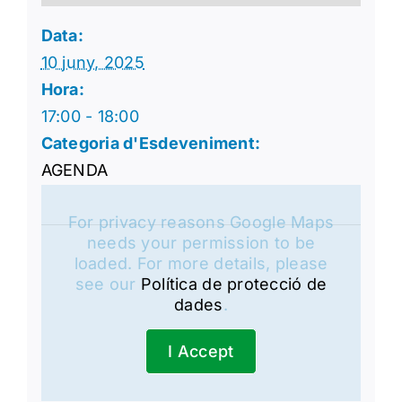
Data:
10 juny, 2025
Hora:
17:00 - 18:00
Categoria d'Esdeveniment:
AGENDA
For privacy reasons Google Maps
needs your permission to be
loaded. For more details, please
see our
Política de protecció de
dades
.
I Accept