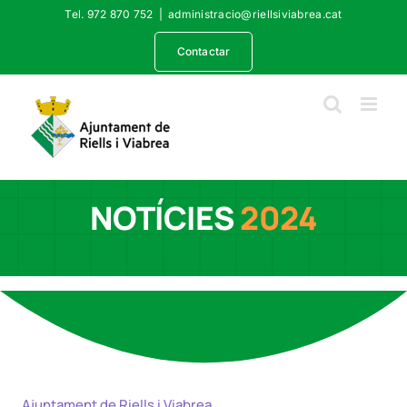
Skip
Tel. 972 870 752
|
administracio@riellsiviabrea.cat
to
content
Contactar
NOTÍCIES
2024
Ajuntament de Riells i Viabrea