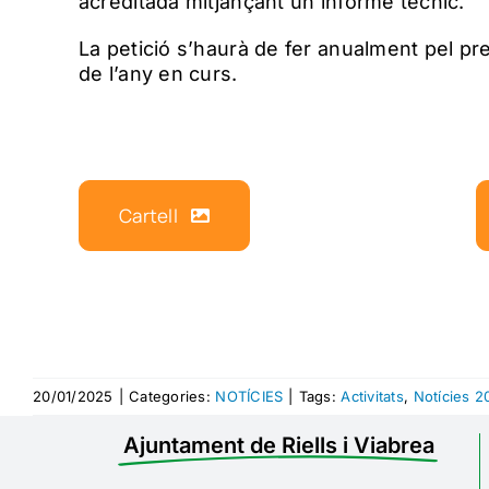
acreditada mitjançant un informe tècnic.
La petició s’haurà de fer anualment pel pr
de l’any en curs.
Cartell
20/01/2025
|
Categories:
NOTÍCIES
|
Tags:
Activitats
,
Notícies 2
Ajuntament de Riells i Viabrea