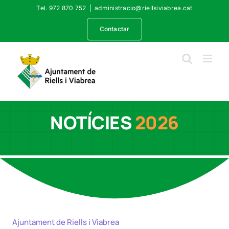
Skip
Tel. 972 870 752
|
administracio@riellsiviabrea.cat
to
content
Contactar
NOTÍCIES
2026
Ajuntament de Riells i Viabrea