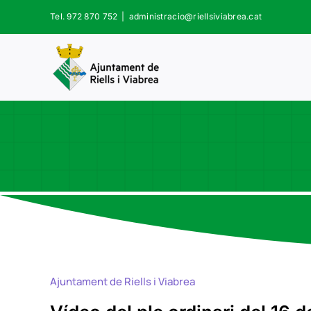
Skip
Tel. 972 870 752
|
administracio@riellsiviabrea.cat
to
content
Ajuntament de Riells i Viabrea