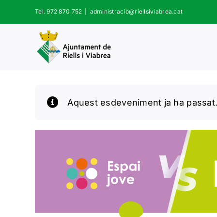
Skip
Tel. 972 870 752
|
administracio@riellsiviabrea.cat
to
content
Aquest esdeveniment ja ha passat