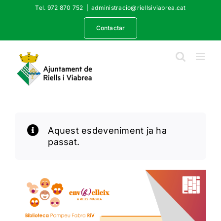
Skip
Tel. 972 870 752
|
administracio@riellsiviabrea.cat
to
content
Contactar
Aquest esdeveniment ja ha
passat.