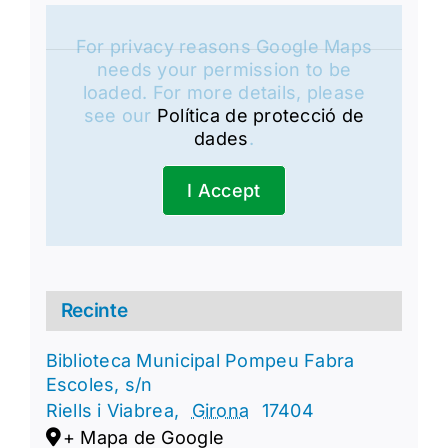
For privacy reasons Google Maps
needs your permission to be
loaded. For more details, please
see our
Política de protecció de
dades
.
I Accept
Recinte
Biblioteca Municipal Pompeu Fabra
Escoles, s/n
Riells i Viabrea
,
Girona
17404
+ Mapa de Google