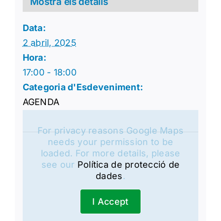
Mostra els detalls
Data:
2 abril, 2025
Hora:
17:00 - 18:00
Categoria d'Esdeveniment:
AGENDA
For privacy reasons Google Maps
needs your permission to be
loaded. For more details, please
see our
Política de protecció de
dades
.
I Accept