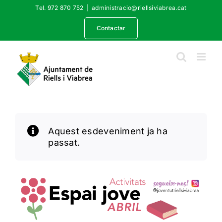
Skip
Tel. 972 870 752
|
administracio@riellsiviabrea.cat
to
content
Contactar
Aquest esdeveniment ja ha
passat.