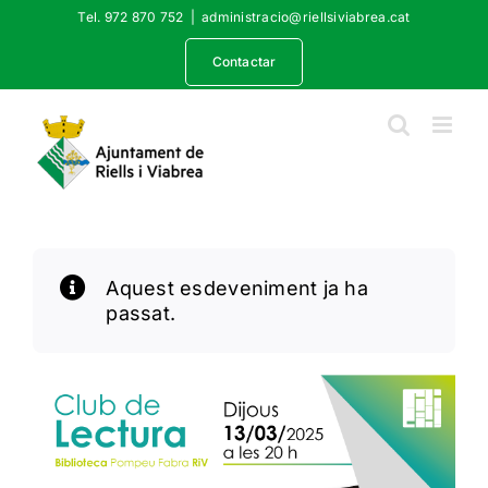
Skip
Tel. 972 870 752
|
administracio@riellsiviabrea.cat
to
content
Contactar
Aquest esdeveniment ja ha
passat.