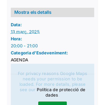
Mostra els detalls
Data:
13 març, 2025
Hora:
20:00 - 21:00
Categoria d'Esdeveniment:
AGENDA
For privacy reasons Google Maps
needs your permission to be
loaded. For more details, please
see our
Política de protecció de
dades
.