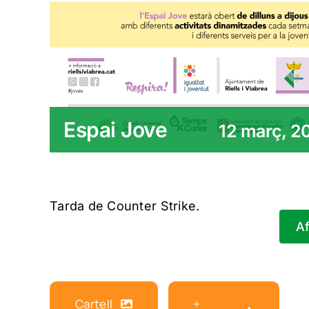
Espai Jove
12 març, 20
Tarda de Counter Strike.
Af
Cartell
+