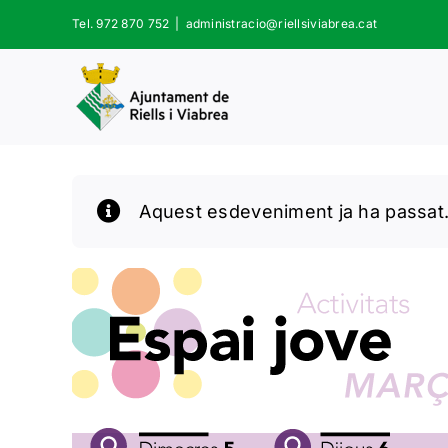
Skip
Tel. 972 870 752
|
administracio@riellsiviabrea.cat
to
content
Aquest esdeveniment ja ha passat