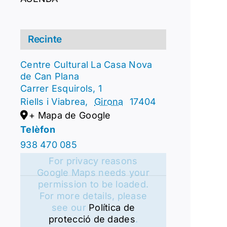
Recinte
Centre Cultural La Casa Nova
de Can Plana
Carrer Esquirols, 1
Riells i Viabrea
,
Girona
17404
+ Mapa de Google
Telèfon
938 470 085
For privacy reasons
Google Maps needs your
permission to be loaded.
For more details, please
see our
Política de
protecció de dades
.